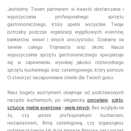
Jesteśmy Twoim partnerem w kwestii dostarczania i
wypożyczania profesjonalnego sprzętu
gastronomicznego, który spełni wszystkie Twoje
potrzeby podczas organizacji wyjątkowych eventów,
bankietów, wesel i innych uroczystości. Działamy na
terenie całego Trójmiasta oraz okolic. Nasza
wypożyczalnia sprzętu gastronomicznego specjalizuje
się w zapewnieniu wysokiej jakości różnorodnego
sprzętu kuchennego oraz cateringowego, który pomoże
Ci stworzyć niezapomniane chwile dla Twoich gości.
Nasz bogaty asortyment obejmuje od podstawowych
narzędzi kuchennych, po elegancką
porcelanę
,
szkło
,
sztućce
,
meble eventowe
i
wiele innych
. Bez względu na
to, czy jesteś profesjonalnym kucharzem,
restauratorem, firmą cateringową, czy organizujesz
rodzinne przyjęcie lub dużą imprezę firmową, nasz sprzęt