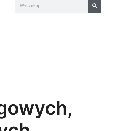
ngowych,
ych,