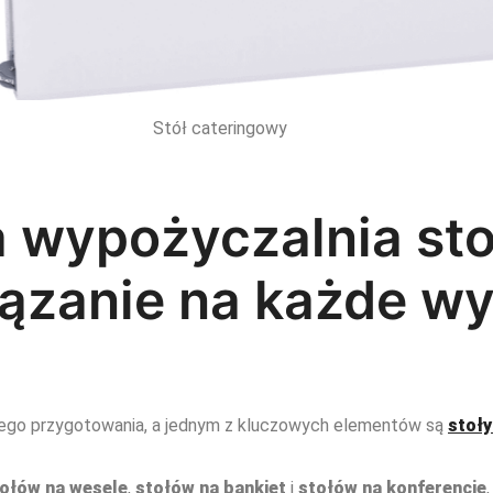
Stół cateringowy
a wypożyczalnia sto
iązanie na każde w
ego przygotowania, a jednym z kluczowych elementów są
stoł
ołów na wesele
,
stołów na bankiet
i
stołów na konferencję