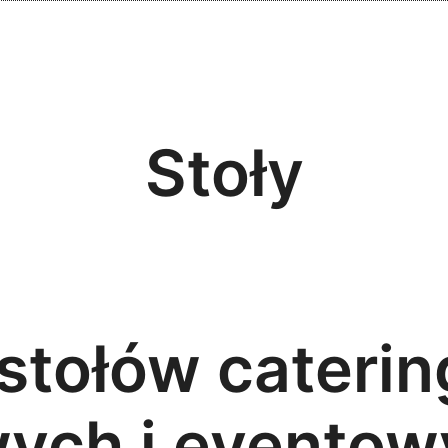
Stoły
stołów cateri
ych i eventow