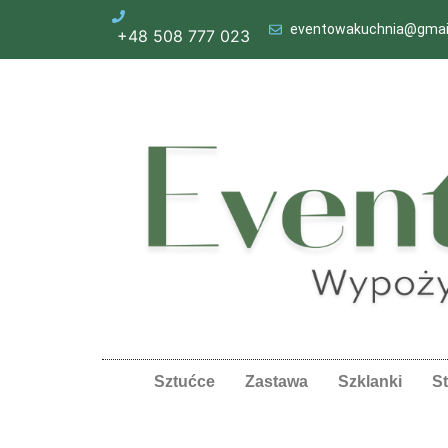
eventowakuchnia@gmai
+48 508 777 023
Sztućce
Zastawa
Szklanki
St