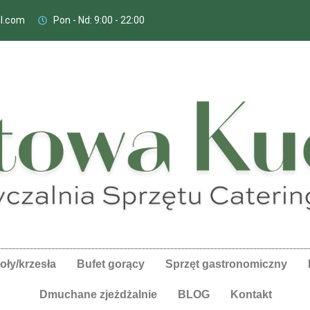
l.com
Pon - Nd: 9:00 - 22:00​
oły/krzesła
Bufet gorący
Sprzęt gastronomiczny
Dmuchane zjeżdżalnie
BLOG
Kontakt