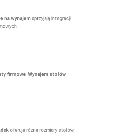
we na wynajem
sprzyjają integracji
omowych.
iety firmowe
.
Wynajem stołów
ańsk
oferuje różne rozmiary stołów,