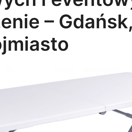
nie – Gdańsk,
ójmiasto