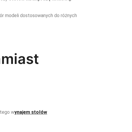
bór modeli dostosowanych do różnych
amiast
atego w
ynajem stołów