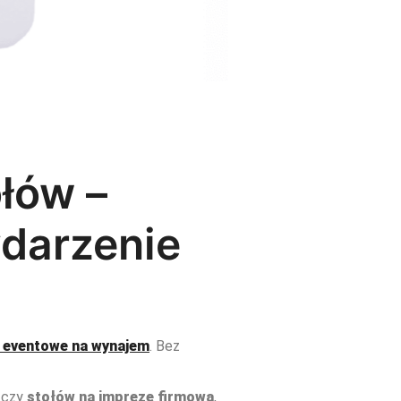
łów –
ydarzenie
y eventowe na wynajem
. Bez
, czy
stołów na imprezę firmową
,